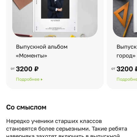
Выпускной альбом
Выпуск
«Моменты»
город»
3200 ₽
3200 
Подробнее
Подробн
Со смыслом
Нередко ученики старших классов
становятся более серьезными. Такие ребята
наверняка захотят включить в выпускной