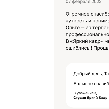
07 февраля 2023
Огромное спасибо
чуткость и поним
Ольге — за терпен
профессионально
В «Яркий кадр» м
ошиблись ! Процве
Добрый день, Та
Большое спасибо
С уважением,
Студия Яркий Кадр