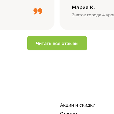
дизайн….
короткое видео 
Мария К.
Небольшой…
Знаток города 4 уро
Читать все отзывы
Акции и скидки
Отзывы