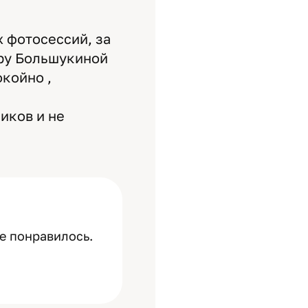
х фотосессий, за
ору Большукиной
окойно ,
иков и не
се понравилось.