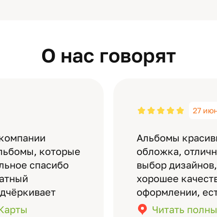
О нас говорят
27 ию
 компании
Альбомы красив
льбомы, которые
обложка, отлич
ельное спасибо
выбор дизайнов,
латный
хорошее качеств
одчёркивает
оформлении, ес
бомов на высшем
кадры (потом м
.Карты
Читать полны