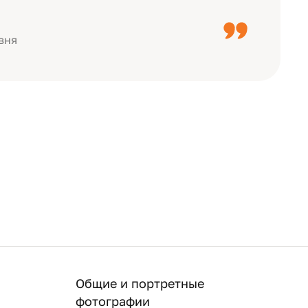
с детьми, воспитателями).
вня
Общие и портретные
фотографии