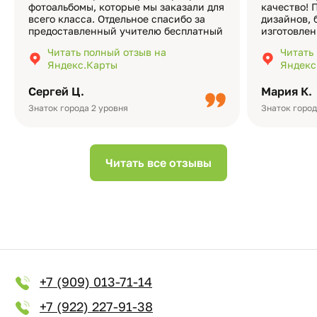
фотоальбомы, которые мы заказали для
качество! 
всего класса. Отдельное спасибо за
дизайнов, 
предоставленный учителю бесплатный
изготовлен
экземпляр — это очень приятно и
различные
Читать полный отзыв на
Читать
подчёркивает значимость события.
оформлени
Яндекс.Карты
Яндекс
Качество альбомов на высшем уровне:
добавить 
плотная бумага, красивый дизайн….
смотреть ч
Сергей Ц.
Мария К.
видео с де
Небольшо
Знаток города 2 уровня
Знаток город
Читать все отзывы
+7 (909) 013-71-14
+7 (922) 227-91-38