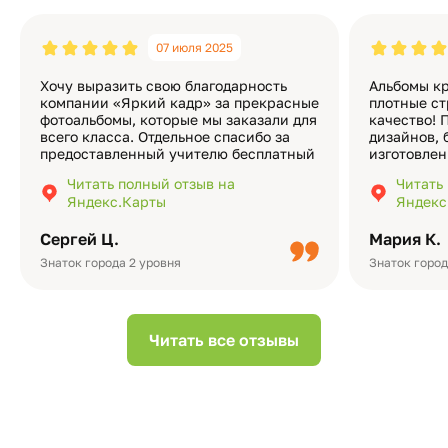
07 июля 2025
Хочу выразить свою благодарность
Альбомы кр
компании «Яркий кадр» за прекрасные
плотные ст
фотоальбомы, которые мы заказали для
качество! 
всего класса. Отдельное спасибо за
дизайнов, 
предоставленный учителю бесплатный
изготовлен
экземпляр — это очень приятно и
различные
Читать полный отзыв на
Читать
подчёркивает значимость события.
оформлени
Яндекс.Карты
Яндекс
Качество альбомов на высшем уровне:
добавить 
плотная бумага, красивый дизайн….
смотреть ч
Сергей Ц.
Мария К.
видео с де
Небольшо
Знаток города 2 уровня
Знаток город
Читать все отзывы