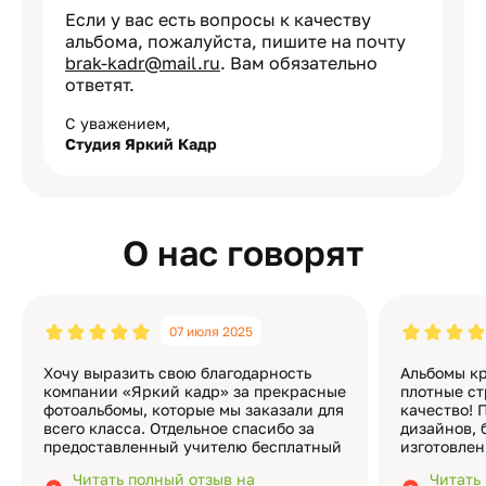
Если у вас есть вопросы к качеству
альбома, пожалуйста, пишите на почту
brak-kadr@mail.ru
. Вам обязательно
ответят.
С уважением,
Студия Яркий Кадр
О нас говорят
07 июля 2025
Хочу выразить свою благодарность
Альбомы кр
компании «Яркий кадр» за прекрасные
плотные ст
фотоальбомы, которые мы заказали для
качество! 
всего класса. Отдельное спасибо за
дизайнов, 
предоставленный учителю бесплатный
изготовлен
экземпляр — это очень приятно и
различные
Читать полный отзыв на
Читать
подчёркивает значимость события.
оформлени