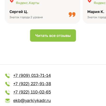
Яндекс.Карты
Яндекс
Качество альбомов на высшем уровне:
добавить 
плотная бумага, красивый дизайн….
смотреть ч
Сергей Ц.
Мария К.
видео с де
Небольшо
Знаток города 2 уровня
Знаток город
Читать все отзывы
+7 (909) 013-71-14
+7 (922) 227-91-38
+7 (922) 110-02-65
ekb@yarkiykadr.ru